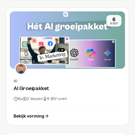
6
X BIV
AI
AI Groeipakket
6u
2
lessen
6
BIV-
uren
Bekijk vorming