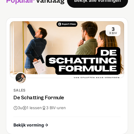
Populair
Vandaag
Bekijk alle vormingen
3
X BIV
SALES
De Schatting Formule
3u
1
lessen
3
BIV-
uren
Bekijk vorming