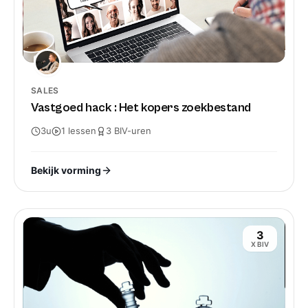
SALES
Vastgoed hack : Het kopers zoekbestand
3u
1
lessen
3
BIV-
uren
Bekijk vorming
3
X BIV