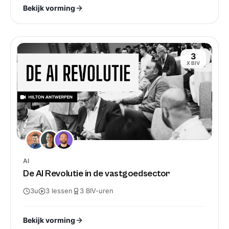
Bekijk vorming
3
X BIV
AI
De AI Revolutie in de vastgoedsector
3u
3
lessen
3
BIV-
uren
Bekijk vorming