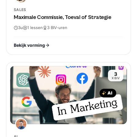
SALES
Maximale Commissie, Toeval of Strategie
3u
1
lessen
3
BIV-
uren
Bekijk vorming
3
X BIV
AI