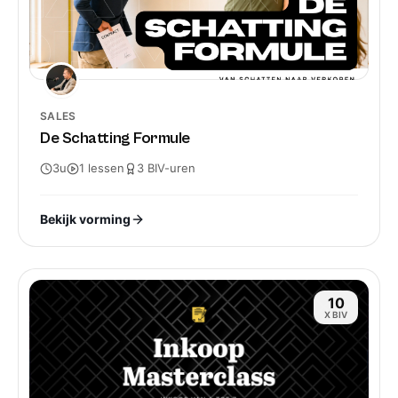
SALES
De Schatting Formule
3u
1
lessen
3
BIV-
uren
Bekijk vorming
10
X BIV