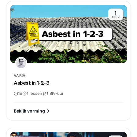
1
X BIV
VARIA
Asbest in 1-2-3
1u
1
lessen
1
BIV-
uur
Bekijk vorming