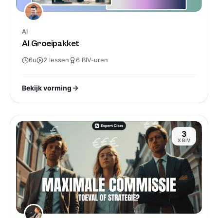
AI
AI Groeipakket
6u
2
lessen
6
BIV-
uren
Bekijk vorming
3
X BIV