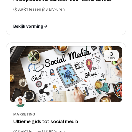
3u
1
lessen
3
BIV-
uren
Bekijk vorming
3
X BIV
MARKETING
Ultieme gids tot social media
3u
1
lessen
3
BIV-
uren