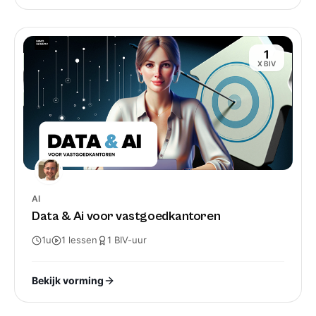
1
X BIV
AI
Data & Ai voor vastgoedkantoren
1u
1
lessen
1
BIV-
uur
Bekijk vorming