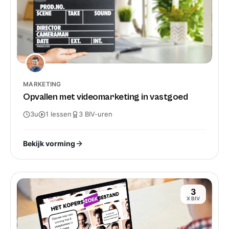
MARKETING
Opvallen met videomarketing in vastgoed
3u
1
lessen
3
BIV-
uren
Bekijk vorming
3
X BIV