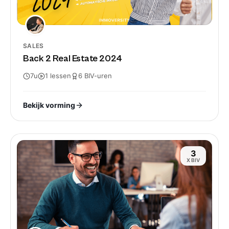
SALES
Back 2 Real Estate 2024
7u
1
lessen
6
BIV-
uren
Bekijk vorming
3
X BIV