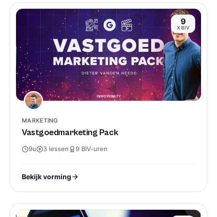
9
X BIV
MARKETING
Vastgoedmarketing Pack
9u
3
lessen
9
BIV-
uren
Bekijk vorming