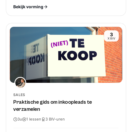
Bekijk vorming
3
X BIV
SALES
Praktische gids om inkoopleads te
verzamelen
3u
1
lessen
3
BIV-
uren