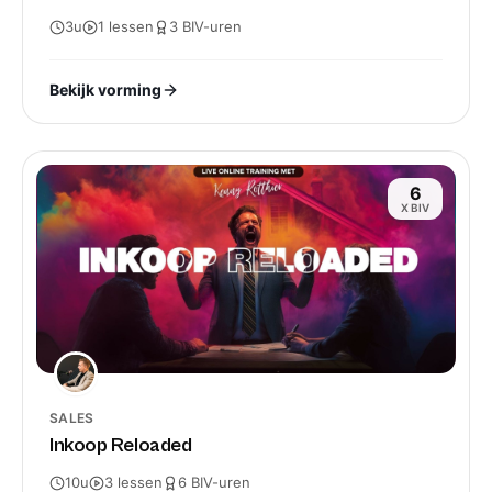
3u
1
lessen
3
BIV-
uren
Bekijk vorming
6
X BIV
SALES
Inkoop Reloaded
10u
3
lessen
6
BIV-
uren