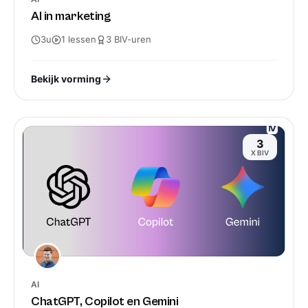
AI in marketing
3u
1
lessen
3
BIV-
uren
Bekijk vorming
3
X BIV
AI
ChatGPT, Copilot en Gemini