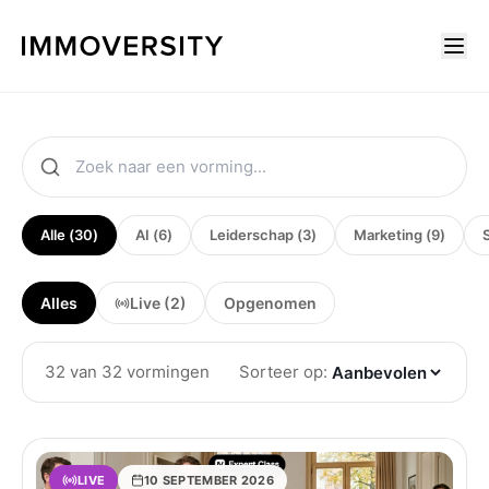
Academie — alle vormingen op één plek
Alle (
30
)
AI
(
6
)
Leiderschap
(
3
)
Marketing
(
9
)
Alles
Live
(2)
Opgenomen
32
van
32
vormingen
Sorteer op:
LIVE
10 SEPTEMBER 2026