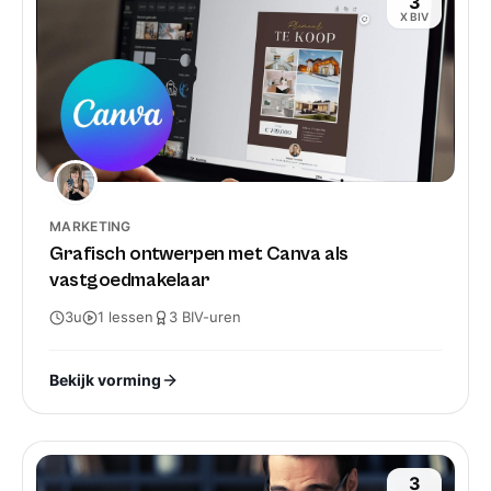
3
X BIV
MARKETING
Grafisch ontwerpen met Canva als
vastgoedmakelaar
3u
1
lessen
3
BIV-
uren
Bekijk vorming
3