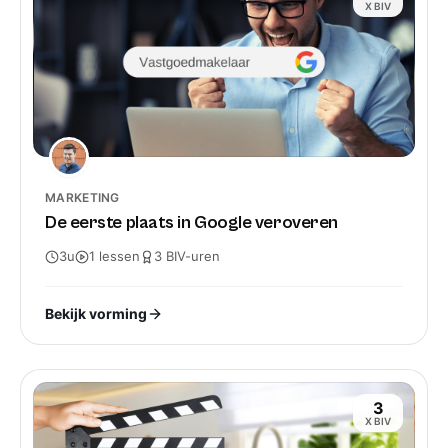
X BIV
MARKETING
De eerste plaats in Google veroveren
3u
1
lessen
3
BIV-
uren
Bekijk vorming
3
X BIV