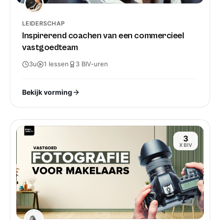
LEIDERSCHAP
Inspirerend coachen van een commercieel
vastgoedteam
3u
1
lessen
3
BIV-
uren
Bekijk vorming
3
X BIV