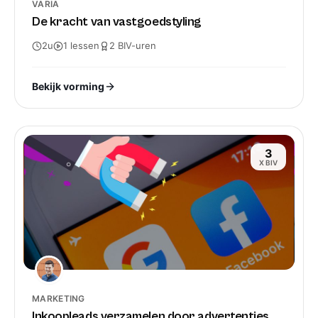
VARIA
De kracht van vastgoedstyling
2u
1
lessen
2
BIV-
uren
Bekijk vorming
3
X BIV
MARKETING
Inkoopleads verzamelen door advertenties