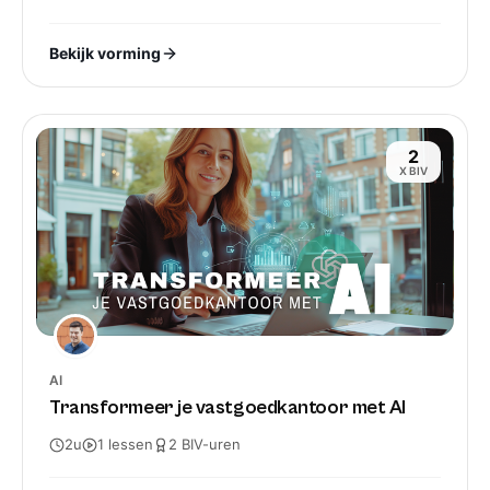
Bekijk vorming
2
X BIV
AI
Transformeer je vastgoedkantoor met AI
2u
1
lessen
2
BIV-
uren