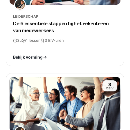
LEIDERSCHAP
De 6 essentiële stappen bij het rekruteren
van medewerkers
3u
1
lessen
3
BIV-
uren
Bekijk vorming
3
X BIV