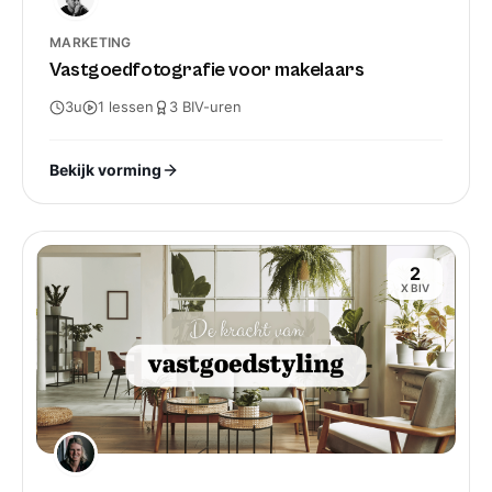
MARKETING
Vastgoedfotografie voor makelaars
3u
1
lessen
3
BIV-
uren
Bekijk vorming
2
X BIV