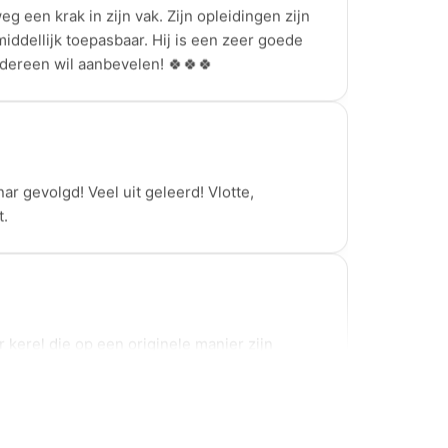
edereen wil aanbevelen! 🍀🍀🍀
ar gevolgd! Veel uit geleerd! Vlotte,
.
 kerel die op een originele manier zijn
 overbrengt op zijn "broers en zussen" ;-). Ik
n van Immoversity alleen maar aanbevelen
en oud, die serieus aan de slag wensen te
edwereld.