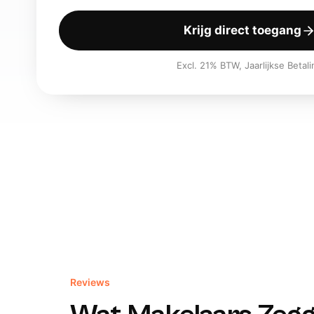
Krijg direct toegang
Excl. 21% BTW, Jaarlijkse Betali
Reviews