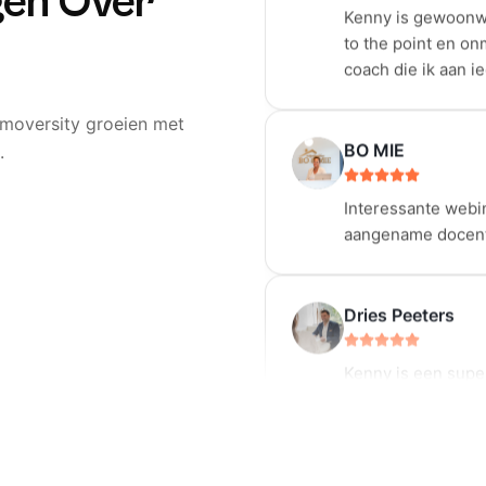
gen Over
coach die ik aan i
BO MIE
mmoversity groeien met
Interessante webin
.
aangename docent
Dries Peeters
Kenny is een super
kennis en ervaring
kan de opleidinge
aan mensen, jong 
gaan in de vastgo