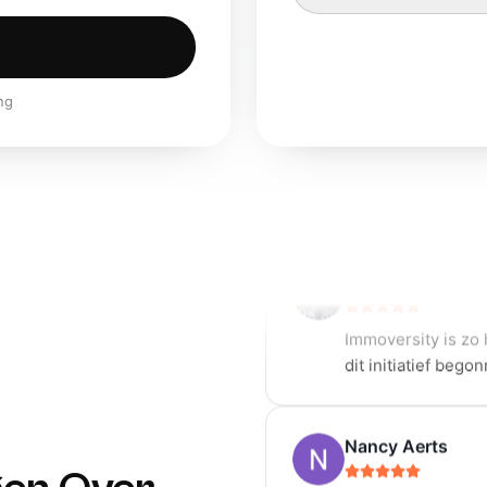
Fanny Denorme
ng
Aanrader! Zeker ki
Werner Spranghe
Immoversity is zo 
dit initiatief bego
Nancy Aerts
Kenny is gewoonweg
to the point en on