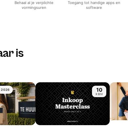
Behaal al je verplichte
Toegang tot handige apps en
vormingsuren
software
ar is
10
. 2026
X BIV