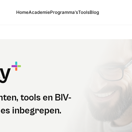
Home
Academie
Programma's
Tools
Blog
y
ten, tools en BIV-
les inbegrepen.