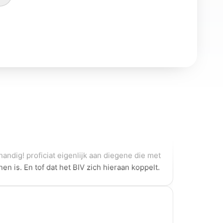
jken.
rs
handig! proficiat eigenlijk aan diegene die met
nnen is. En tof dat het BIV zich hieraan koppelt.
 een krak in zijn vak. Zijn opleidingen zijn
middellijk toepasbaar. Hij is een zeer goede