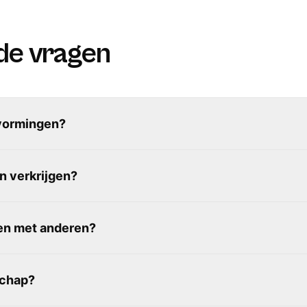
Tim Hetmans
de vragen
Een lesgever die 
Een absolute aanr
Johan Fonteyne
 vormingen?
Top, gemakkelijke 
n verkrijgen?
Ria Poel
len met anderen?
Ik heb de cursus 
een echte aanrader
hoe je het kunt to
schap?
enthousiasme van 
ook allemaal onmid