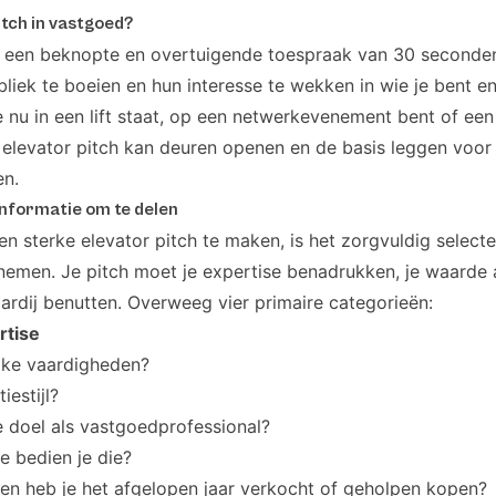
itch in vastgoed?
is een beknopte en overtuigende toespraak van 30 seconden
iek te boeien en hun interesse te wekken in wie je bent e
e nu in een lift staat, op een netwerkevenement bent of een
elevator pitch kan deuren openen en de basis leggen voor 
en.
 informatie om te delen
n sterke elevator pitch te maken, is het zorgvuldig select
opnemen. Je pitch moet je expertise benadrukken, je waarde
ardij benutten. Overweeg vier primaire categorieën:
rtise
ijke vaardigheden?
iestijl?
ke doel als vastgoedprofessional?
oe bedien je die?
 heb je het afgelopen jaar verkocht of geholpen kopen?