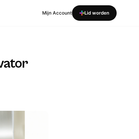
Mijn Account
Lid worden
vator