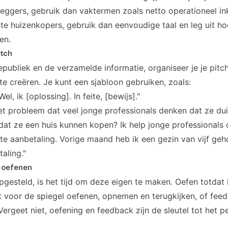
eggers, gebruik dan vaktermen zoals netto operationeel i
ste huizenkopers, gebruik dan eenvoudige taal en leg uit ho
en.
itch
epubliek en de verzamelde informatie, organiseer je je pit
te creëren. Je kunt een sjabloon gebruiken, zoals:
l, ik [oplossing]. In feite, [bewijs]."
het probleem dat veel jonge professionals denken dat ze du
at ze een huis kunnen kopen? Ik help jonge professionals 
te aanbetaling. Vorige maand heb ik een gezin van vijf geh
aling."
, oefenen
opgesteld, is het tijd om deze eigen te maken. Oefen totdat h
et voor de spiegel oefenen, opnemen en terugkijken, of fee
Vergeet niet, oefening en feedback zijn de sleutel tot het p