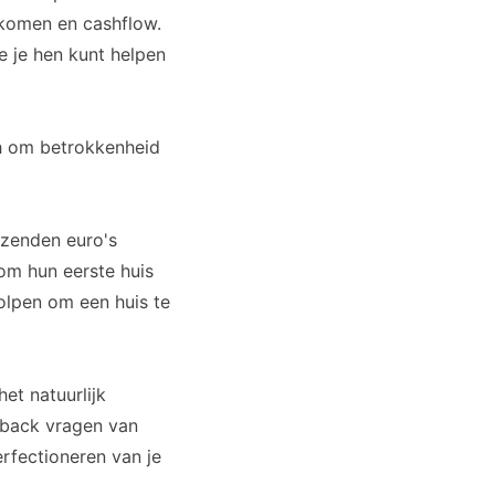
nkomen en cashflow.
e je hen kunt helpen
ch om betrokkenheid
izenden euro's
om hun eerste huis
olpen om een huis te
et natuurlijk
dback vragen van
erfectioneren van je