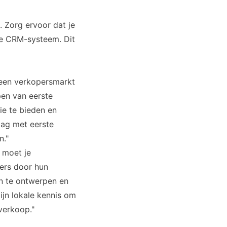
. Zorg ervoor dat je
je CRM-systeem. Dit
n een verkopersmarkt
pen van eerste
ie te bieden en
aag met eerste
n."
 moet je
ers door hun
n te ontwerpen en
ijn lokale kennis om
 verkoop."