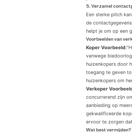
5. Verzamel contact
Een sterke pitch kan
de contactgegevens 
helpt je om op een g
Voorbeelden van ver
Koper Voorbeeld:
"H
vanwege biedoorlogen
huizenkopers door h
toegang te geven to
huizenkopers om hen
Verkoper Voorbeel
concurrerend zijn o
aanbieding op meerd
gekwalificeerde kope
ervoor te zorgen dat
Wat best vermijden?