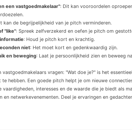
ben een vastgoedmakelaar"
: Dit kan vooroordelen oproepen
erdoezelen.
it kan de begrijpelijkheid van je pitch verminderen.
 "like"
: Spreek zelfverzekerd en oefen je pitch om gestott
 informatie
: Houd je pitch kort en krachtig.
seconden niet
: Het moet kort en gedenkwaardig zijn.
uik en beweging
: Laat je persoonlijkheid zien en beweeg nat
vastgoedmakelaars vragen: "Wat doe je?" is het essentie
at te hebben. Een goede pitch helpt je om nieuwe connectie
e vaardigheden, interesses en de waarde die je biedt als ma
n en netwerkevenementen. Deel je ervaringen en gedachten