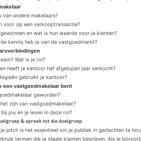
 makelaar
u van andere makelaars?
en voor op een verkooptransactie?
e gewonnen en wat is hun waarde voor je klanten?
rde kennis heb je van de vastgoedmarkt?
aarsverbindingen
team? Wat is je rol?
 heeft je kantoor het afgelopen jaar verkocht?
tegieën gebruikt je kantoor?
e een vastgoedmakelaar bent
tgoedmakelaar geworden?
 het zijn van vastgoedmakelaar?
ij jou en je leven in deze rol?
doelgroep & spreek tot die doelgroep
n je pitch is het essentieel om je publiek in gedachten te 
ebruik termen die je ideale klanten begrijpen. Als je bijvoo