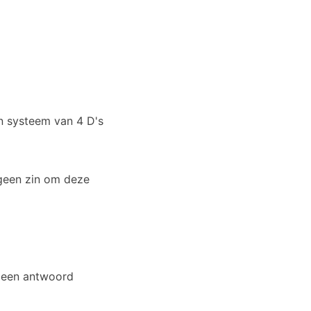
n systeem van 4 D's
t geen zin om deze
 (een antwoord