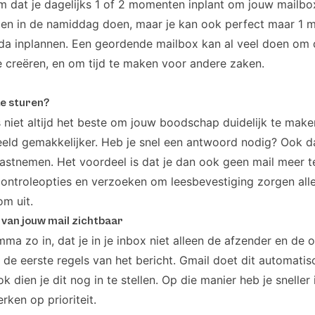
 dat je dagelijks 1 of 2 momenten inplant om jouw mailbox
 en in de namiddag doen, maar je kan ook perfect maar 1
nda inplannen. Een geordende mailbox kan al veel doen om 
e creëren, en om tijd te maken voor andere zaken.
te sturen?
s niet altijd het beste om jouw boodschap duidelijk te make
eeld gemakkelijker. Heb je snel een antwoord nodig? Ook d
vastnemen. Het voordeel is dat je dan ook geen mail meer ter
ntroleopties en verzoeken om leesbevestiging zorgen all
om uit.
 van jouw mail zichtbaar
mma zo in, dat je in je inbox niet alleen de afzender en de
 de eerste regels van het bericht. Gmail doet dit automatisc
 dien je dit nog in te stellen. Op die manier heb je sneller 
rken op prioriteit.