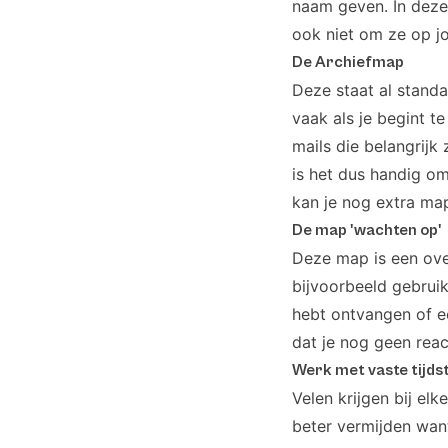
naam geven. In deze
ook niet om ze op jou
De Archiefmap
Deze staat al standa
vaak als je begint te
mails die belangrijk
is het dus handig om
kan je nog extra map
De map 'wachten op'
Deze map is een ove
bijvoorbeeld gebrui
hebt ontvangen of ee
dat je nog geen reac
Werk met vaste tijds
Velen krijgen bij el
beter vermijden want