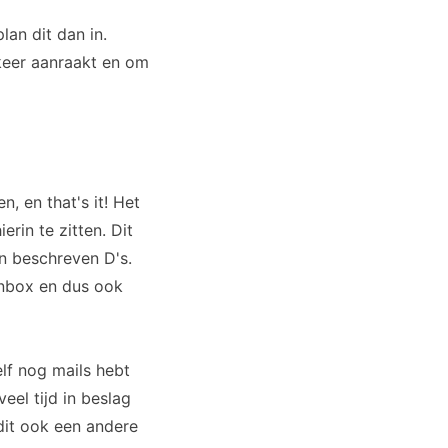
lan dit dan in.
keer aanraakt en om
, en that's it! Het
erin te zitten. Dit
en beschreven D's.
inbox en dus ook
elf nog mails hebt
eel tijd in beslag
dit ook een andere