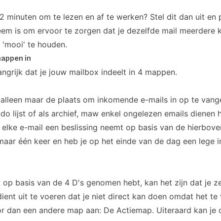
2 minuten om te lezen en af te werken? Stel dit dan uit en p
teem is om ervoor te zorgen dat je dezelfde mail meerdere 
 'mooi' te houden.
mappen in
angrijk dat je jouw mailbox indeelt in 4 mappen.
k alleen maar de plaats om inkomende e-mails in op te vangen
-do lijst of als archief, maw enkel ongelezen emails dienen hi
 elke e-mail een beslissing neemt op basis van de hierbov
 maar één keer en heb je op het einde van de dag een lege 
g op basis van de 4 D's genomen hebt, kan het zijn dat je z
ent uit te voeren dat je niet direct kan doen omdat het te v
r dan een andere map aan: De Actiemap. Uiteraard kan je 