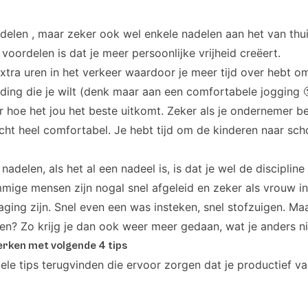
rdelen , maar zeker ook wel enkele nadelen aan het van thui
voordelen is dat je meer persoonlijke vrijheid creëert.
tra uren in het verkeer waardoor je meer tijd over hebt o
ding die je wilt (denk maar aan een comfortabele jogging 
r hoe het jou het beste uitkomt. Zeker als je ondernemer be
echt heel comfortabel. Je hebt tijd om de kinderen naar sch
nadelen, als het al een nadeel is, is dat je wel de discipl
mige mensen zijn nogal snel afgeleid en zeker als vrouw i
ging zijn. Snel even een was insteken, snel stofzuigen. Maa
en? Zo krijg je dan ook weer meer gedaan, wat je anders n
rken met volgende 4 tips
ele tips terugvinden die ervoor zorgen dat je productief van