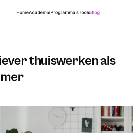
Home
Academie
Programma's
Tools
Blog
ever thuiswerken als
emer