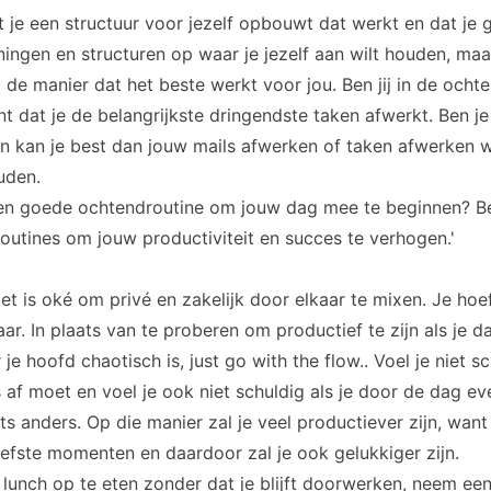
at je een structuur voor jezelf opbouwt dat werkt en dat je 
ngen en structuren op waar je jezelf aan wilt houden, maa
de manier dat het beste werkt voor jou. Ben jij in de ocht
t dat je de belangrijkste dringendste taken afwerkt. Ben j
 kan je best dan jouw mails afwerken of taken afwerken wa
uden.
en goede ochtendroutine om jouw dag mee te beginnen? Be
utines om jouw productiviteit en succes te verhogen.'
Het is oké om privé en zakelijk door elkaar te mixen. Je hoef
ar. In plaats van te proberen om productief te zijn als je da
 hoofd chaotisch is, just go with the flow.. Voel je niet sch
s af moet en voel je ook niet schuldig als je door de dag e
ts anders. Op die manier zal je veel productiever zijn, want
efste momenten en daardoor zal je ook gelukkiger zijn.
lunch op te eten zonder dat je blijft doorwerken, neem een