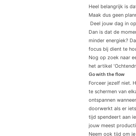
Heel belangrijk is d
Maak dus geen planni
Deel jouw dag in op 
Dan is dat de momen
minder energiek? Dan
focus bij dient te ho
Nog op zoek naar e
het artikel
'Ochtendro
Go with the flow
Forceer jezelf niet. 
te schermen van elka
ontspannen wanneer je
doorwerkt als er iet
tijd spendeert aan ie
jouw meest producti
Neem ook tijd om je 