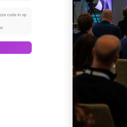
deze code in op
et.