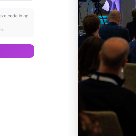
deze code in op
et.