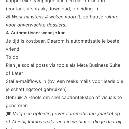
Koppel elke campagne aan een call-to-action
(contact, afspraak, download, opleiding…)
📆
Werk minstens 4 weken vooruit, zo hou je ruimte
voor onverwachte dossiers.
4. Automatiseer waar je kan
Je tijd is kostbaar. Daarom is automatisatie je beste
vriend.
To do:
Plan je social posts via tools als Meta Business Suite
of
Later
Stel e-mailflows in (bv. een reeks mails voor leads die
je schattingstool gebruiken)
Gebruik AI-tools om snel captionteksten of visuals te
genereren
🎓
Volg een opleiding over automatisatie ,marketing
of AI – bij Immoversity vind je webinars die je daarbij