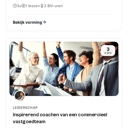
Traject"Schitterende opleiding
3u
1
lessen
3
BIV-
uren
trouwens!!Kenny Rotthier is eerder een
"MENTOR" en een coach.Inspirerend en
Bekijk vorming
vooral praktisch gericht.Een bezieler
zonder weerga.Trekt je mee in een
positieve vibe om tot r
3
X BIV
Faril Verbeeck
Als +lid zijn wij enorm tevreden en kan ik
het alleen maar aanbevelen. Opleidingen
die door Kenny worden gegeven zijn
allemaal top. Team Immo Verbeeck
LEIDERSCHAP
Inspirerend coachen van een commercieel
Youri Patteeuw
vastgoedteam