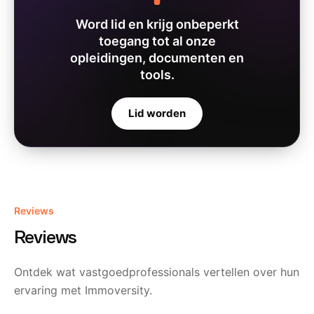
Word lid en krijg onbeperkt
toegang tot al onze
opleidingen, documenten en
tools.
Lid worden
Reviews
Anthony Pinson
Reviews
Bij Immoversity leer je hoe je je klanten het
Ontdek wat vastgoedprofessionals vertellen over hun
best kan helpen bij de verkoop van hun
ervaring met Immoversity.
eigendom. Je krijgt de handvaten die je
beter wapenen in de boeiende