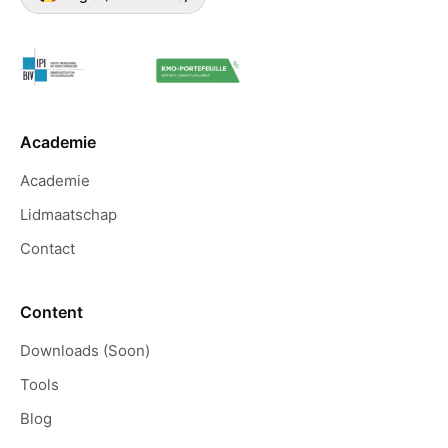
sylvie teirlynck
leerrijke presentaties in een menselijke
taal! altijd leuk en heel motiverend.
Academie
Academie
Anthony Pinson
Lidmaatschap
Contact
Bij Immoversity leer je hoe je je klanten het
best kan helpen bij de verkoop van hun
eigendom. Je krijgt de handvaten die je
Content
beter wapenen in de boeiende
Downloads (Soon)
vastgoedwereld.
Tools
Blog
Ivan Seynhaeve