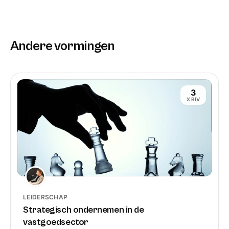
Werner Spranghers
Andere vormingen
Immoversity is zo handig! proficiat eigenlijk
aan diegene die met dit initiatief begonnen
is. En tof dat het BIV zich hieraan koppelt.
3
X BIV
Marleen Claesen
Super
Jean-Pierre Dauwe
LEIDERSCHAP
Gedurende 3 maanden een opleiding
Strategisch ondernemen in de
gevolgd bij Immoversity, " Kickstart Inkoop
vastgoedsector