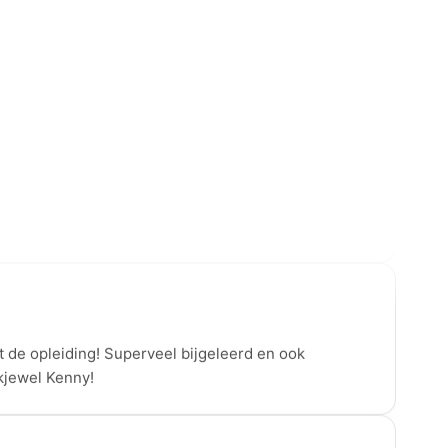
ebinars op een heel persoonlijke, toch heel
er, positieve energie, enorm veel interactie! Top.
 de opleiding! Superveel bijgeleerd en ook
kjewel Kenny!