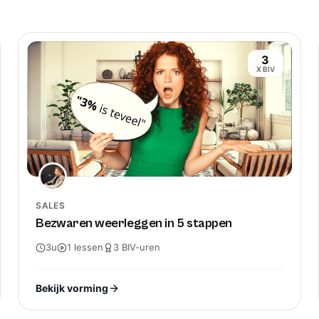
Bert Dexters
TOP
3
X BIV
Werner Spranghe
Immoversity is zo 
initiatief begonnen
SALES
Faril Verbeeck
Bezwaren weerleggen in 5 stappen
3u
1
lessen
3
BIV-
uren
Vandaag de opleidi
Zéér interessante 
Bekijk vorming
Bart Van Hoye