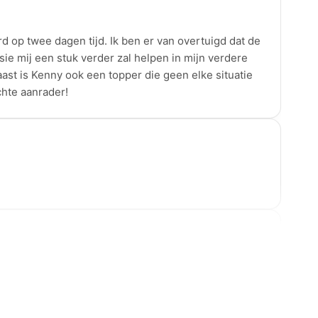
rd op twee dagen tijd. Ik ben er van overtuigd dat de
e mij een stuk verder zal helpen in mijn verdere
aast is Kenny ook een topper die geen elke situatie
chte aanrader!
 adviezen gekregen waar je echt iets mee bent. Ik
de inzichten. De professionele aanpak is een feit!
rde voor de uitbouw van je carrière. TOPPERS!