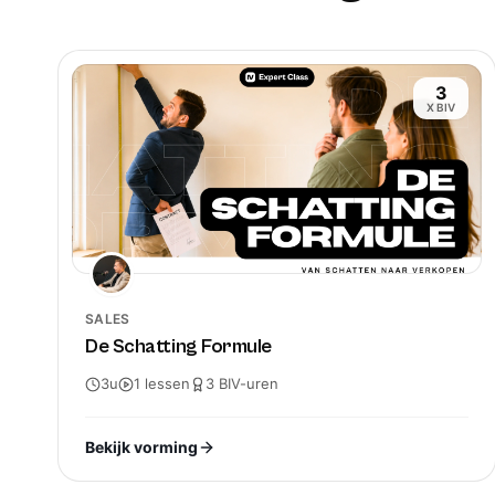
3
X BIV
SALES
De Schatting Formule
3u
1
lessen
3
BIV-
uren
Bekijk vorming