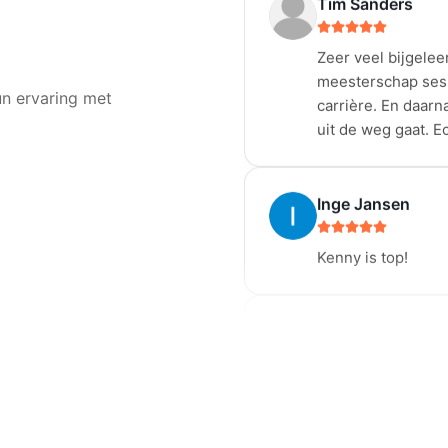
Zeer veel bijgelee
meesterschap sessi
carrière. En daarn
uit de weg gaat. E
un ervaring met
Inge Jansen
Kenny is top!
Laure Gilman
Zeer goede tips en
ben dankbaar voor 
Een echte meerwaa