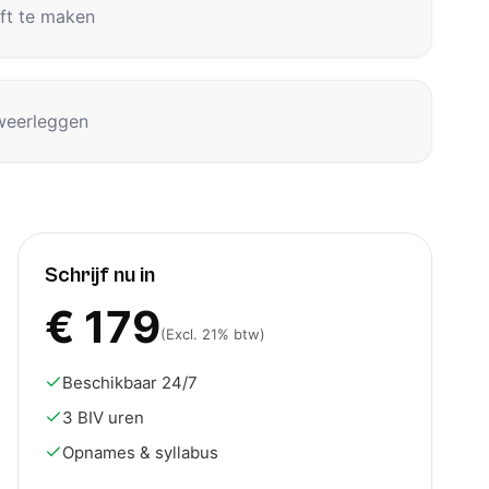
ft te maken
weerleggen
Schrijf nu in
€
179
(Excl. 21% btw)
Beschikbaar 24/7
3 BIV uren
Opnames & syllabus