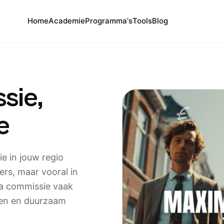
Home
Academie
Programma's
Tools
Blog
sie,
e
ie in jouw regio
iers, maar vooral in
tra commissie vaak
ien en duurzaam