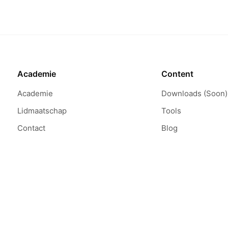
Altijd leuk om van
raden!
Academie
Content
Nancy Aerts
Academie
Downloads (Soon)
Kenny is gewoonweg
Lidmaatschap
Tools
point en onmiddell
Contact
Blog
aan iedereen wil 
Hans Kareman
Top!