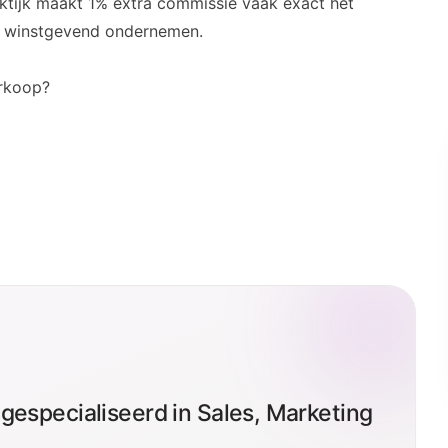
raktijk maakt 1% extra commissie vaak exact het
am winstgevend ondernemen.
erkoop?
gespecialiseerd in Sales, Marketing