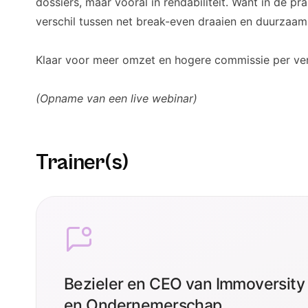
dossiers, maar vooral in rendabiliteit. Want in de p
verschil tussen net break-even draaien en duurza
Klaar voor meer omzet en hogere commissie per v
(Opname van een live webinar)
Trainer(s)
Bezieler en CEO van Immoversity 
en Ondernemerschap.