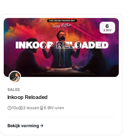
6
X BIV
rs
handig! proficiat eigenlijk aan diegene die met dit
 is. En tof dat het BIV zich hieraan koppelt.
SALES
Inkoop Reloaded
10u
3
lessen
6
BIV-
uren
ng gevolgd, 6 essentiële stappen bij het rekruteren.
opleiding, ga er zeker mee aan de slag.
Bekijk vorming