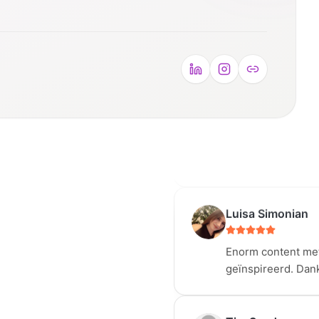
Ilona Bewaert
Kenny brengt de W
professionele mani
Ilona Bewaert.
Luisa Simonian
Enorm content met
geïnspireerd. Dan
Tim Sanders