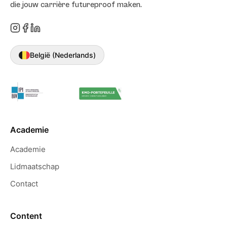
die jouw carrière futureproof maken.
Ria Poel
Ik heb de cursus marketing meesterschap
gevolgd en vind het een echte aanrader.
België (Nederlands)
Duidelijke uitleg hoe marketing werkt en
hoe je het kunt toepassen, met waardevolle
tips. Het enthousiasme van Kenny werkt zo
aanstekelijk waardoor je het ook allemaal
onmiddellijk wilt gaan uitprober
Academie
Inge Jansen
Academie
Lidmaatschap
Kenny is top!
Contact
BO MIE
Content