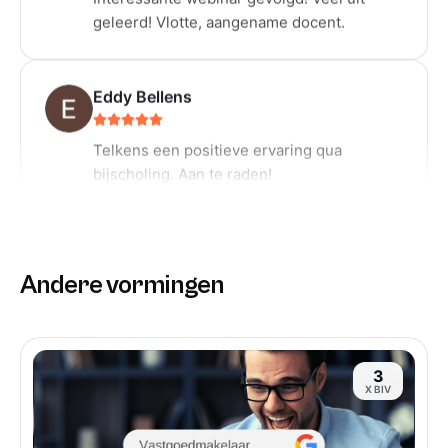
Eddy Bellens
Telkens een positieve ervaring qua
bijscholing. Aan te raden!
Bart Van Hoye
Altijd leuk om van echte professionelen te
Andere vormingen
leren. AI pack zeker aan te raden!
Ronald Bruyninckx
3
X BIV
Top trainer!! Ik herken zeer veel van hem,
maar hij maakt het uniek door meer