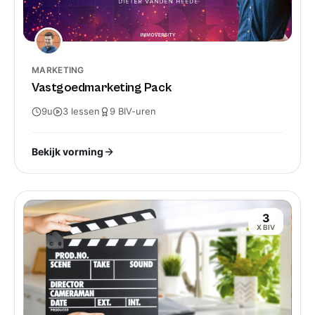
sympathiek en motiverend telefoongesprek
van deze namiddag!
MARKETING
Charlotte Block
Vastgoedmarketing Pack
9u
3
lessen
9
BIV-
uren
Deze opleidingen zorgen voor een enorme
energieboost en geven je meer
Bekijk vorming
zelfvertrouwen met als resultaat enkel
maar succes.
3
Martine Van Houts
X BIV
zo leerrijk !! en in volle ambiance. dank je
wel.